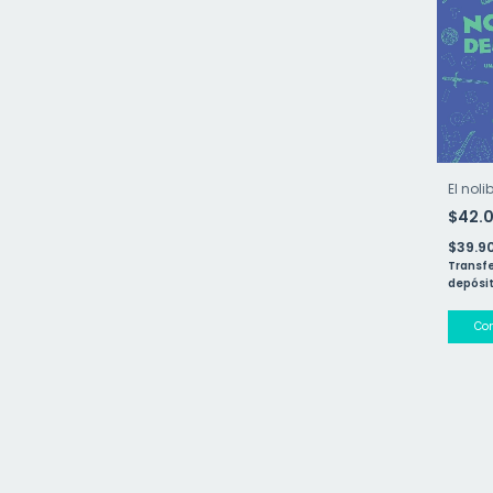
El noli
$42.
$39.9
Transfe
depósit