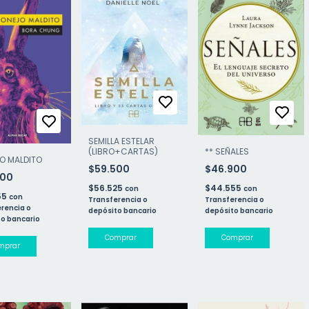
SEMILLA ESTELAR
(LIBRO+CARTAS)
** SEÑALES
O MALDITO
$59.500
$46.900
900
$56.525
$44.555
con
con
55
con
Transferencia o
Transferencia o
rencia o
depósito bancario
depósito bancario
o bancario