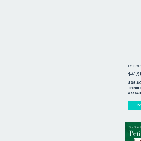
La Pat
$41.
$39.8
Transfe
depósit