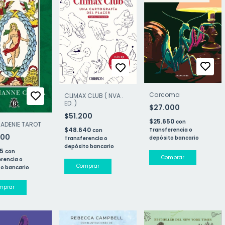
Carcoma
CLIMAX CLUB ( NVA .
ED. )
$27.000
$51.200
$25.650
con
MADENIE TAROT
$48.640
Transferencia o
con
900
depósito bancario
Transferencia o
depósito bancario
55
con
rencia o
o bancario