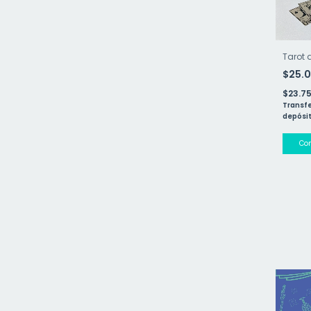
Tarot 
$25.
$23.7
Transfe
depósit