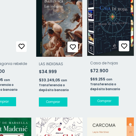
Casa de hojas
agonia rebelde
LAS INDIGNAS
$72.900
900
$34.999
$69.255
05
con
$33.249,05
con
con
Transferencia o
rencia o
Transferencia o
depósito bancario
o bancario
depósito bancario