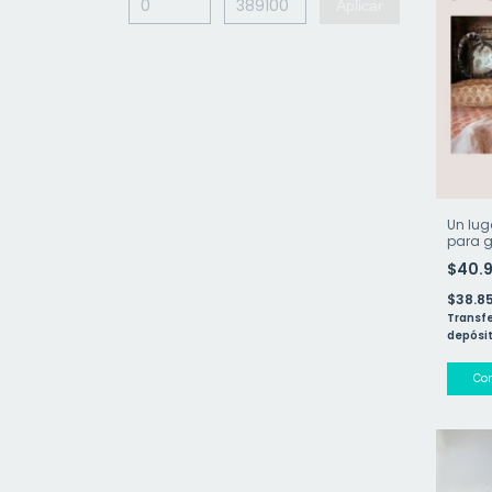
Aplicar
Un lug
para 
$40.
$38.8
Transfe
depósit