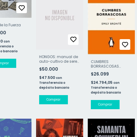
de la Fuerza
000
50
con
rencia o
o bancario
HONGOS: manual de
auto-cultivo de seres
CUMBRES
mágicos (EDICIÓN
BORRASCOSAS
$50.000
TAPA DURA)
(VINTAGE)
$26.099
$47.500
con
$24.794,05
Transferencia o
con
depósito bancario
Transferencia o
depósito bancario