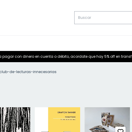
a pagar con dinero en cuenta o débito, acordate que hay 5% off en trans
lub-de-lecturas-innecesarias