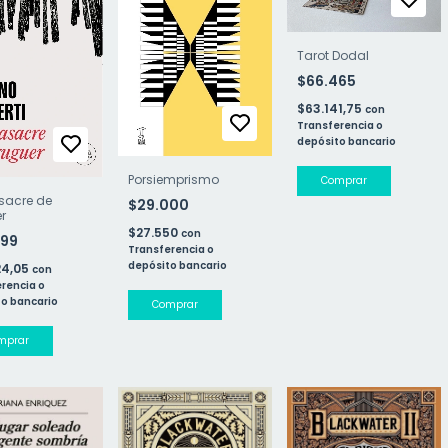
Tarot Dodal
$66.465
$63.141,75
con
Transferencia o
depósito bancario
Porsiemprismo
sacre de
$29.000
r
$27.550
con
499
Transferencia o
depósito bancario
24,05
con
rencia o
o bancario