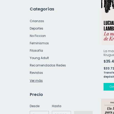
Categorías
Crianzas
Deportes
No Ficcion
Feminismos
Filosofía
La ma
Krugue
Young Adult
$35.
Recomendados Redes
$33.7
Revistas
Transfe
depósit
Ver más
Precio
Desde
Hasta