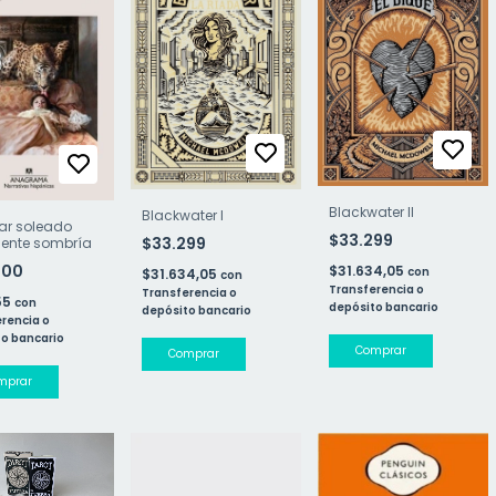
Blackwater II
Blackwater I
ar soleado
$33.299
$33.299
gente sombría
900
$31.634,05
con
$31.634,05
con
Transferencia o
Transferencia o
55
con
depósito bancario
depósito bancario
rencia o
o bancario