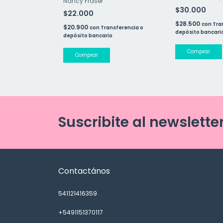
Nancy Fraser
$30.000
$22.000
sferencia o
$28.500
con
Tra
$20.900
o
con
Transferencia o
depósito bancari
depósito bancario
Suscribite al newslette
Contactános
541121416359
+5491151370117