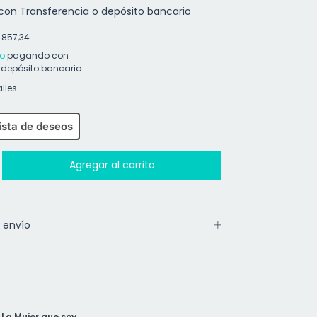
con
Transferencia o depósito bancario
.857,34
o
pagando con
 depósito bancario
lles
lista de deseos
 envío
 La Mujer que soy