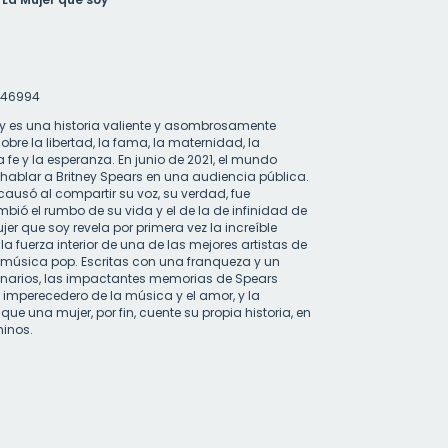
46994
y es una historia valiente y asombrosamente
re la libertad, la fama, la maternidad, la
a fe y la esperanza. En junio de 2021, el mundo
hablar a Britney Spears en una audiencia pública.
causó al compartir su voz, su verdad, fue
mbió el rumbo de su vida y el de la de infinidad de
er que soy revela por primera vez la increíble
y la fuerza interior de una de las mejores artistas de
la música pop. Escritas con una franqueza y un
inarios, las impactantes memorias de Spears
r imperecedero de la música y el amor, y la
ue una mujer, por fin, cuente su propia historia, en
minos.