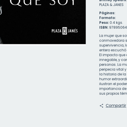
PLAZA & JANES
Páginas:
Formato:
Peso:
0.4 kgs.
ISBN:
97895064
La mujer que so
conmovedora sob
supervivencia, l
entero escuchó 
El impacto que 
innegable, y ca
personas. La muj
peripecia vital 
la historia de 
humor extraord
ilustran el pode
importancia de q
sus propios tér
Compartir