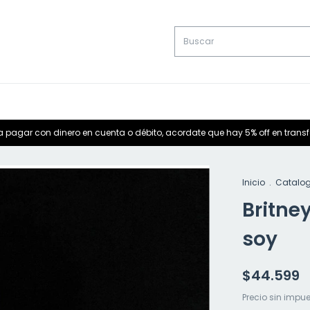
a pagar con dinero en cuenta o débito, acordate que hay 5% off en trans
Inicio
.
Catalo
Britne
soy
$44.599
Precio sin impu