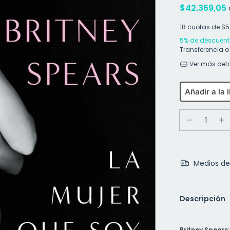
$42.369,05
18
cuotas de
$5
5% de descuent
Transferencia o
Ver más deta
Añadir a la 
Medios de
Descripción
Britney Spears: