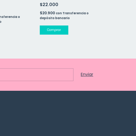
LAS QUE HACEN
$22.000
$32.000
$20.900
con
Transferencia o
$30.400
nsferencia o
con
Tr
depósito bancario
o
depósito bancar