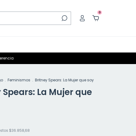
0
ferencia
go
.
Feminismos
.
Britney Spears: La Mujer que soy
y Spears: La Mujer que
estos
$36.858,68