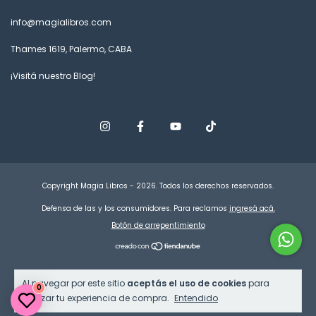
info@magialibros.com
Thames 1619, Palermo, CABA
¡Visitá nuestro Blog!
Copyright Magia Libros - 2026. Todos los derechos reservados.
Defensa de las y los consumidores. Para reclamos
ingresá acá.
Botón de arrepentimiento
Al navegar por este sitio
aceptás el uso de cookies
para
0
agilizar tu experiencia de compra.
Entendido