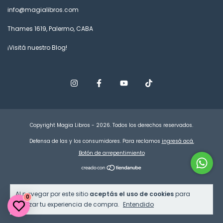
info@magialibros.com
Thames 1619, Palermo, CABA
¡Visitá nuestro Blog!
Copyright Magia Libros - 2026. Todos los derechos reservados.
Defensa de las y los consumidores. Para reclamos
ingresá acá.
Botón de arrepentimiento
Al navegar por este sitio
aceptás el uso de cookies
para
0
agilizar tu experiencia de compra.
Entendido