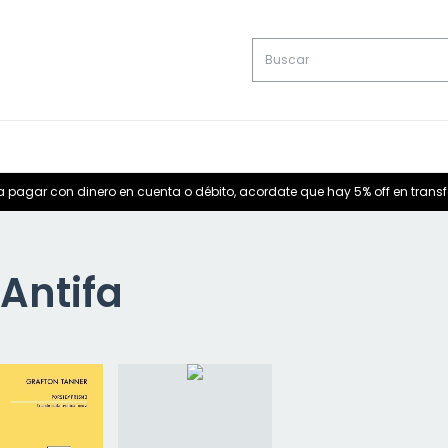
a pagar con dinero en cuenta o débito, acordate que hay 5% off en trans
Antifa