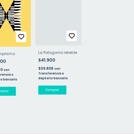
La Patagonia rebelde
emprismo
$41.900
000
$39.805
con
50
con
Transferencia o
rencia o
depósito bancario
o bancario