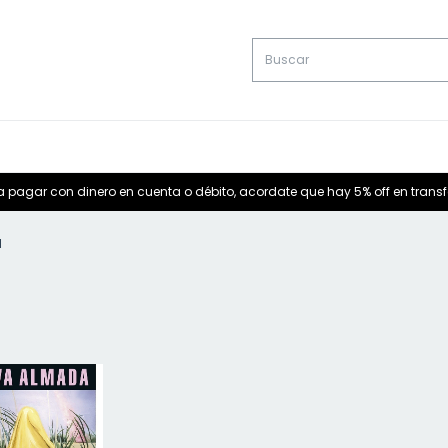
a pagar con dinero en cuenta o débito, acordate que hay 5% off en trans
l