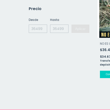
Precio
Desde
Hasta
Aplicar
NO ES 
$36.
$34.6
Transfe
depósit