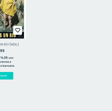
UN RIO (MDLL)
499
74,05
con
rencia o
o bancario