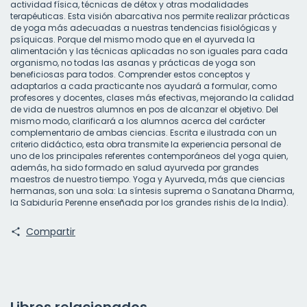
actividad física, técnicas de détox y otras modalidades
terapéuticas. Esta visión abarcativa nos permite realizar prácticas
de yoga más adecuadas a nuestras tendencias fisiológicas y
psíquicas. Porque del mismo modo que en el ayurveda la
alimentación y las técnicas aplicadas no son iguales para cada
organismo, no todas las asanas y prácticas de yoga son
beneficiosas para todos. Comprender estos conceptos y
adaptarlos a cada practicante nos ayudará a formular, como
profesores y docentes, clases más efectivas, mejorando la calidad
de vida de nuestros alumnos en pos de alcanzar el objetivo. Del
mismo modo, clarificará a los alumnos acerca del carácter
complementario de ambas ciencias. Escrita e ilustrada con un
criterio didáctico, esta obra transmite la experiencia personal de
uno de los principales referentes contemporáneos del yoga quien,
además, ha sido formado en salud ayurveda por grandes
maestros de nuestro tiempo. Yoga y Ayurveda, más que ciencias
hermanas, son una sola: La síntesis suprema o Sanatana Dharma,
la Sabiduría Perenne enseñada por los grandes rishis de la India).
Compartir
Libros relacionados