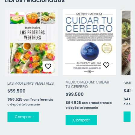
MEDICO MEDIUM: CUIDAR
SIMPL
LAS PROTEINAS VEGETALES
TU CEREBRO
$43.
$59.500
$99.500
$41.3
$56.525
con
Transferencia
$94.525
con
Transferencia
o depó
o depósito bancario
o depósito bancario