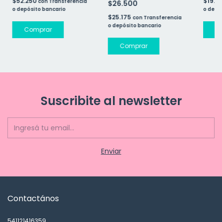
$52.250
$19.0
con
Transferencia
$26.500
o depósito bancario
o depó
$25.175
con
Transferencia
o depósito bancario
Suscribite al newsletter
Contactános
541121416359