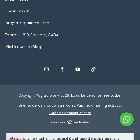
+5491151370117
info@magialibros.com
Thames 1619, Palermo, CABA
¡Visitá nuestro Blog!
Copyright Magia Libros - 2026. Todos los derechos reservados.
Defensa de las y los consumidores. Para reclamos
ingresá acá.
Botón de arrepentimiento
Al navegar por este sitio
aceptás el uso de cookies
para