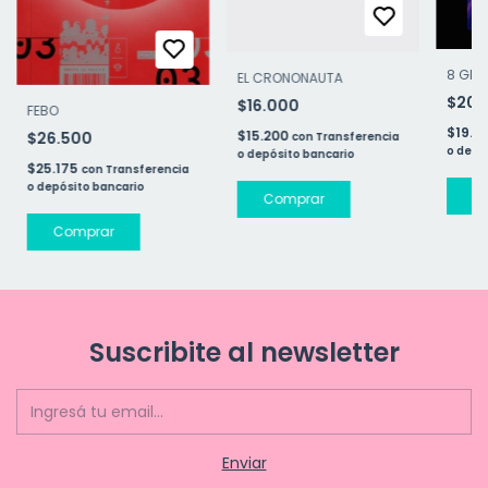
8 GRA
EL CRONONAUTA
$20.
$16.000
FEBO
$19.0
$15.200
$26.500
con
Transferencia
o depó
o depósito bancario
$25.175
con
Transferencia
o depósito bancario
Suscribite al newsletter