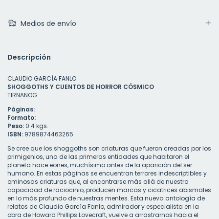
Medios de envío
Descripción
CLAUDIO GARCÍA FANLO
SHOGGOTHS Y CUENTOS DE HORROR CÓSMICO
TIRNANOG
Páginas:
Formato:
Peso:
0.4 kgs.
ISBN:
9789874463265
Se cree que los shoggoths son criaturas que fueron creadas por los
primigenios, una de las primeras entidades que habitaron el
planeta hace eones, muchísimo antes de la aparición del ser
humano. En estas páginas se encuentran terrores indescriptibles y
ominosas criaturas que, al encontrarse más allá de nuestra
capacidad de raciocinio, producen marcas y cicatrices abismales
en lo más profundo de nuestras mentes. Esta nueva antología de
relatos de Claudio García Fanlo, admirador y especialista en la
obra de Howard Phillips Lovecraft, vuelve a arrastrarnos hacia el