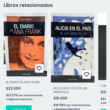
Libros relacionados
EL DIARIO DE ANA FRANK
CANCI
$22.500
ALICIA EN EL PAÍS DE LAS
$32.
MARAVILLA
$21.375
con
Transferencia
$19.000
$31.2
o depósito bancario
o depó
$18.050
con
Transferencia
o depósito bancario