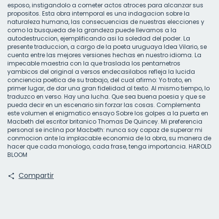
esposo, instigandolo a cometer actos atroces para alcanzar sus
propositos. Esta obra intemporal es una indagacion sobre la
naturaleza humana, las consecuencias de nuestras elecciones y
como la busqueda de la grandeza puede llevarnos a la
autodestruccion, ejemplificando asi la soledad del poder. La
presente traduccion, a cargo de la poeta uruguaya Idea Vilario, se
cuenta entre las mejores versiones hechas en nuestro idioma. La
impecable maestria con la que traslada los pentametros
yambicos del original a versos endecasilabos refleja la lucida
conciencia poetica de su trabajo, del cual afirmo: Yo trato, en
primer lugar, de dar una gran fidelidad al texto. Al mismo tiempo, lo
traduzco en verso. Hay una lucha. Que sea buena poesia y que se
pueda decir en un escenario sin forzar las cosas. Complementa
este volumen el enigmatico ensayo Sobre los golpes a la puerta en
Macbeth del escritor britanico Thomas De Quincey. Mi preferencia
personal se inclina por Macbeth: nunca soy capaz de superar mi
conmocion ante la implacable economia de la obra, su manera de
hacer que cada monologo, cada frase, tenga importancia. HAROLD
BLOOM
Compartir