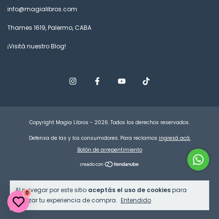
info@magialibros.com
Thames 1619, Palermo, CABA
¡Visitá nuestro Blog!
Copyright Magia Libros - 2026. Todos los derechos reservados.
Defensa de las y los consumidores. Para reclamos
ingresá acá.
Botón de arrepentimiento
Al navegar por este sitio
aceptás el uso de cookies
para
0
agilizar tu experiencia de compra.
Entendido