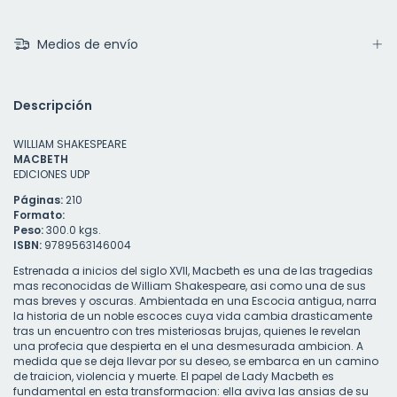
Medios de envío
Descripción
WILLIAM SHAKESPEARE
MACBETH
EDICIONES UDP
Páginas:
210
Formato:
Peso:
300.0 kgs.
ISBN:
9789563146004
Estrenada a inicios del siglo XVII, Macbeth es una de las tragedias
mas reconocidas de William Shakespeare, asi como una de sus
mas breves y oscuras. Ambientada en una Escocia antigua, narra
la historia de un noble escoces cuya vida cambia drasticamente
tras un encuentro con tres misteriosas brujas, quienes le revelan
una profecia que despierta en el una desmesurada ambicion. A
medida que se deja llevar por su deseo, se embarca en un camino
de traicion, violencia y muerte. El papel de Lady Macbeth es
fundamental en esta transformacion: ella aviva las ansias de su