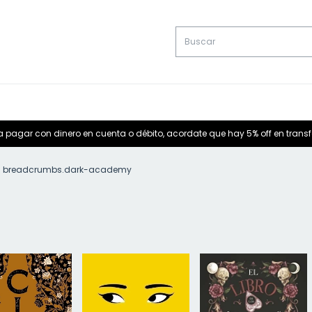
a pagar con dinero en cuenta o débito, acordate que hay 5% off en trans
breadcrumbs.dark-academy