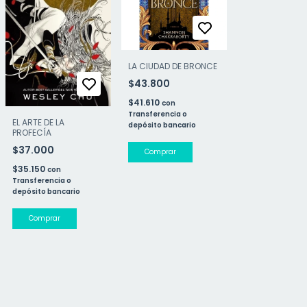
LA CIUDAD DE BRONCE
$43.800
$41.610
con
Transferencia o
EL ARTE DE LA
depósito bancario
PROFECÍA
$37.000
$35.150
con
Transferencia o
depósito bancario