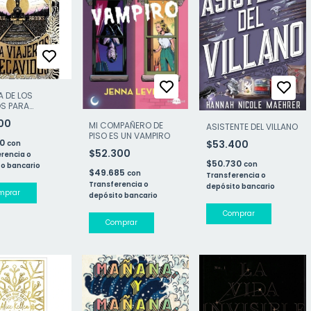
A DE LOS
OS PARA
ROS PRECAVIDOS
000
MI COMPAÑERO DE
ASISTENTE DEL VILLANO
PISO ES UN VAMPIRO
50
$53.400
con
$52.300
rencia o
$50.730
con
o bancario
$49.685
con
Transferencia o
Transferencia o
depósito bancario
depósito bancario