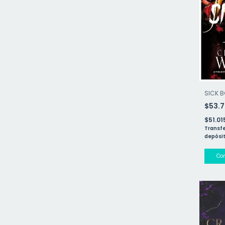
SICK 
$53.
$51.0
Transfe
depósit