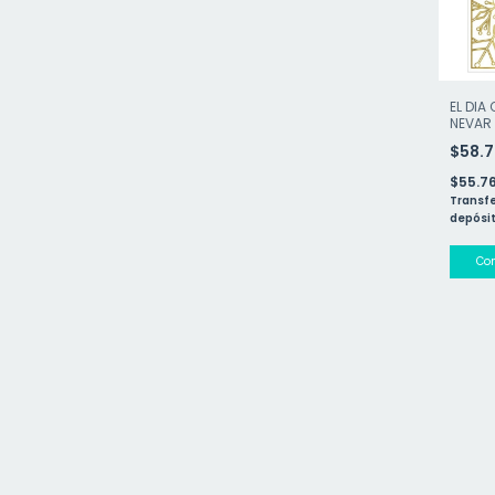
EL DIA
NEVAR 
$58.
$55.7
Transfe
depósit