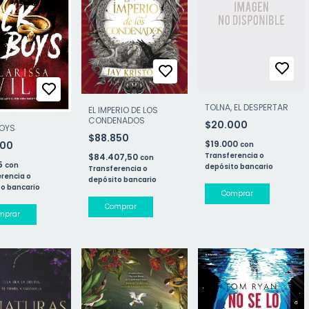
TOLNA, EL DESPERTAR
EL IMPERIO DE LOS
CONDENADOS
$20.000
BOYS
$88.850
$19.000
700
con
Transferencia o
$84.407,50
con
15
con
depósito bancario
Transferencia o
rencia o
depósito bancario
o bancario