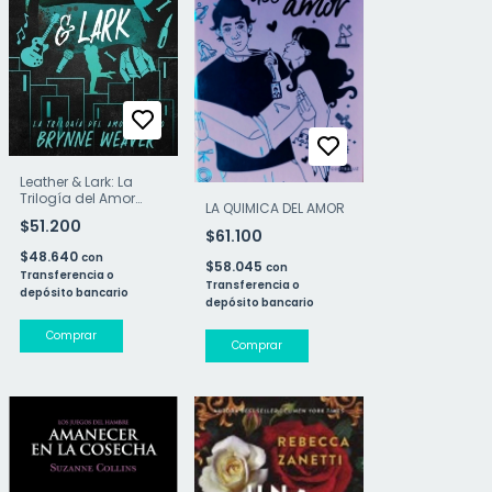
Leather & Lark: La
Trilogía del Amor
LA QUIMICA DEL AMOR
Caótico 2
$51.200
$61.100
$48.640
con
$58.045
con
Transferencia o
Transferencia o
depósito bancario
depósito bancario