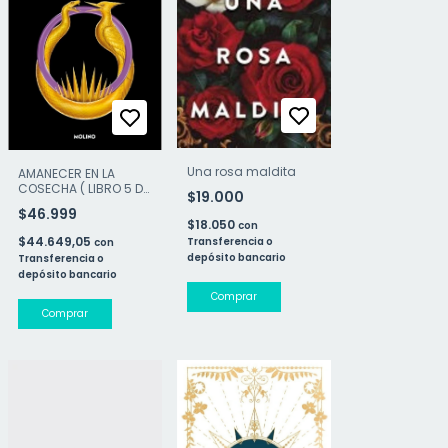
Una rosa maldita
AMANECER EN LA
COSECHA ( LIBRO 5 DE
$19.000
LOS JUEGOS DEL
$46.999
HAMBRE )
$18.050
con
$44.649,05
Transferencia o
con
depósito bancario
Transferencia o
depósito bancario