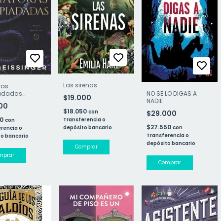
Las sirenas
ras
adadas
NO SE LO DIGAS A
$19.000
s y Monstruos
NADIE
800
$18.050
con
$29.000
10
Transferencia o
con
$27.550
con
depósito bancario
rencia o
Transferencia o
o bancario
depósito bancario