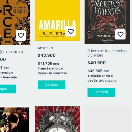
Amarilla
El libro de los secretos
(DE BOLSILLO)
$43.900
vivientes
700
$40.900
$41.705
con
65
con
Transferencia o
$38.855
con
rencia o
depósito bancario
Transferencia o
o bancario
depósito bancario