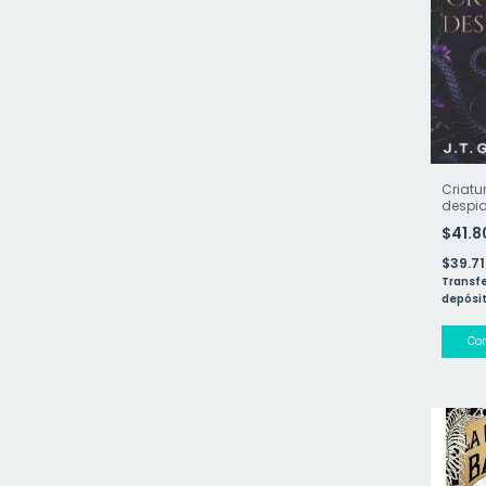
Criatu
despi
(Reina
$41.
1)
$39.7
Transfe
depósit