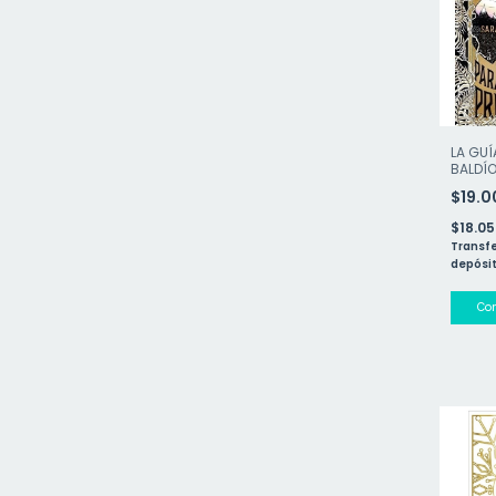
LA GUÍ
BALDÍ
VIAJE
$19.
$18.0
Transfe
depósit