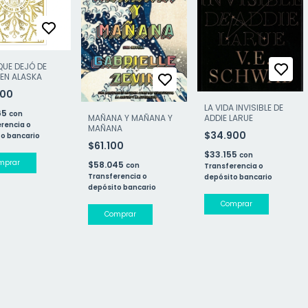
 QUE DEJÓ DE
EN ALASKA
700
LA VIDA INVISIBLE DE
65
con
MAÑANA Y MAÑANA Y
ADDIE LARUE
rencia o
MAÑANA
$34.900
o bancario
$61.100
$33.155
con
$58.045
con
Transferencia o
Transferencia o
depósito bancario
depósito bancario