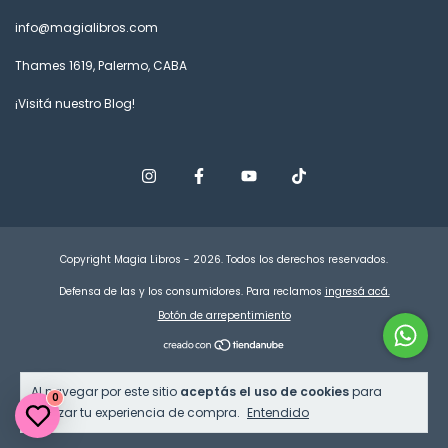
info@magialibros.com
Thames 1619, Palermo, CABA
¡Visitá nuestro Blog!
Copyright Magia Libros - 2026. Todos los derechos reservados.
Defensa de las y los consumidores. Para reclamos
ingresá acá.
Botón de arrepentimiento
Al navegar por este sitio
aceptás el uso de cookies
para
0
agilizar tu experiencia de compra.
Entendido